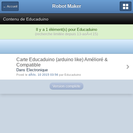
Robot Maker
← Accueil
Contenu de Educaduino
Il y a 1 élément(s) pour Educaduino
(recherche limitée depuis 13-aoÃ»t 15)
Carte Educaduino (arduino like) Amélioré &
Compatible
Dans Electronique
Posté le
dÃ©c. 10 2015 03:56
par Educaduino
Version complète