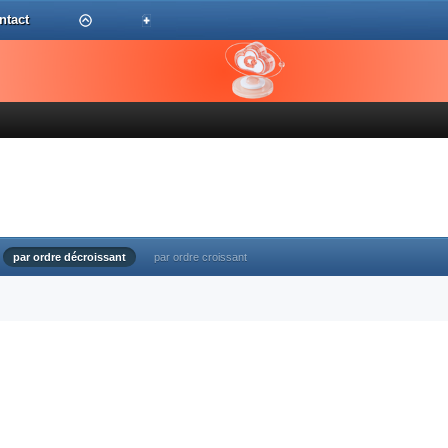
ntact
par ordre décroissant
par ordre croissant