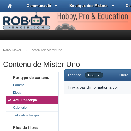
Communauté
Boutique des Makers
Co
Robot Maker
→
Contenu de Mister Uno
Contenu de Mister Uno
Trier par
Ordre
Title
Par type de contenu
Forums
Il n'y a pas d'information à voir.
Blogs
Actu Robotique
Calendrier
Tutoriels robotique
Plus de filtres