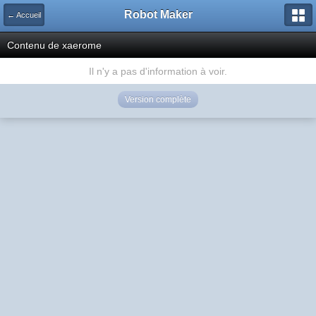
Robot Maker
← Accueil
Contenu de xaerome
Il n'y a pas d'information à voir.
Version complète