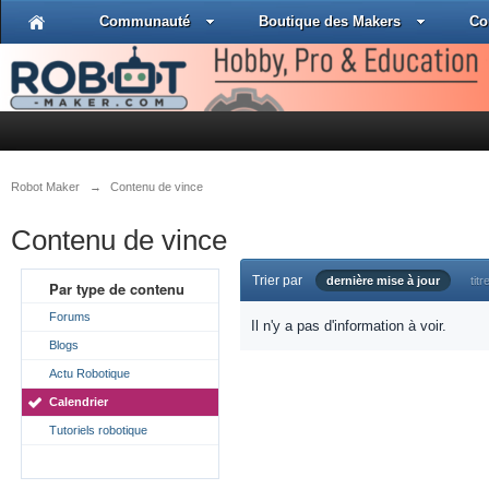
Communauté
Boutique des Makers
Co
Robot Maker
→
Contenu de vince
Contenu de vince
Trier par
dernière mise à jour
titr
Par type de contenu
Forums
Il n'y a pas d'information à voir.
Blogs
Actu Robotique
Calendrier
Tutoriels robotique