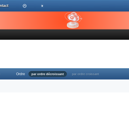
ntact
Ordre
e
par ordre décroissant
par ordre croissant