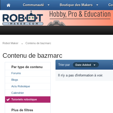
Communauté
Boutique des Makers
Co
Robot Maker
→
Contenu de bazmarc
Contenu de bazmarc
Trier par
Date Added
Par type de contenu
Forums
Il n'y a pas d'information à voir.
Blogs
Actu Robotique
Calendrier
Tutoriels robotique
Plus de filtres