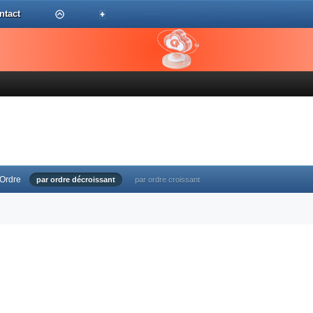
ntact
Ordre
par ordre décroissant
par ordre croissant