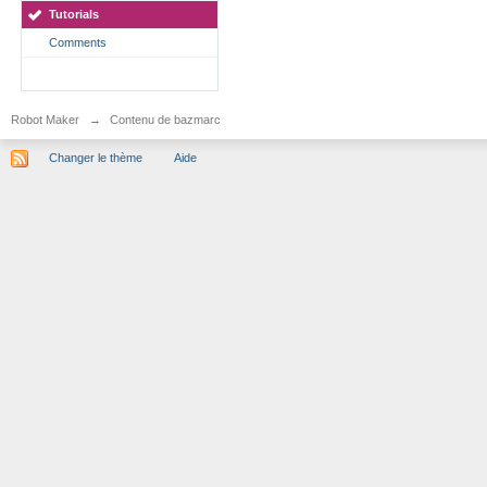
Tutorials
Comments
Robot Maker
→
Contenu de bazmarc
Changer le thème
Aide