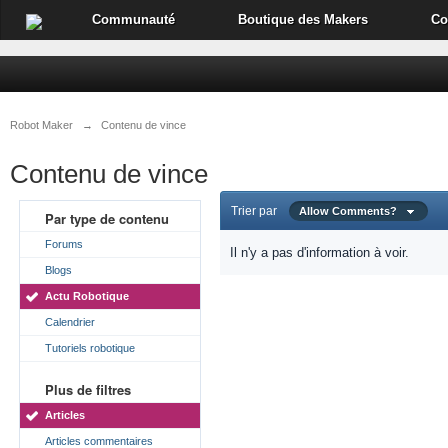
Communauté
Boutique des Makers
Co
Robot Maker
→
Contenu de vince
Contenu de vince
Trier par
Allow Comments?
Par type de contenu
Forums
Il n'y a pas d'information à voir.
Blogs
Actu Robotique
Calendrier
Tutoriels robotique
Plus de filtres
Articles
Articles commentaires