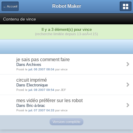
Robot Maker
← Accueil
Contenu de vince
Il y a 3 élément(s) pour vince
(recherche limitée depuis 13-aoÃ»t 15)
je sais pas comment faire
Dans Archives
Posté le
juil. 06 2007 08:04
par vince
circuit imprimé
Dans Electronique
Posté le
juil. 08 2007 09:54
par JEF
mes vidéo préférer sur les robot
Dans Bric-à-brac
Posté le
juil. 07 2007 04:33
par vince
Version complète