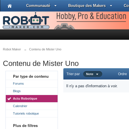
Communauté
Boutique des Makers
Co
Robot Maker
→
Contenu de Mister Uno
Contenu de Mister Uno
Trier par
Ordre
Note
Par type de contenu
Forums
Il n'y a pas d'information à voir.
Blogs
Actu Robotique
Calendrier
Tutoriels robotique
Plus de filtres