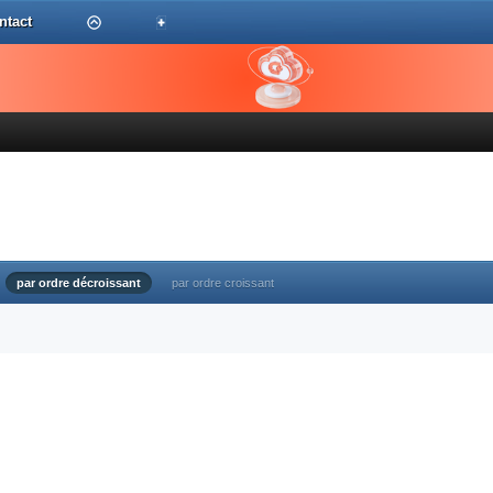
ntact
par ordre décroissant
par ordre croissant