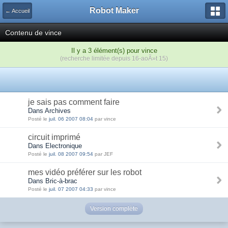
Robot Maker
← Accueil
Contenu de vince
Il y a 3 élément(s) pour vince
(recherche limitée depuis 16-aoÃ»t 15)
je sais pas comment faire
Dans Archives
Posté le
juil. 06 2007 08:04
par vince
circuit imprimé
Dans Electronique
Posté le
juil. 08 2007 09:54
par JEF
mes vidéo préférer sur les robot
Dans Bric-à-brac
Posté le
juil. 07 2007 04:33
par vince
Version complète