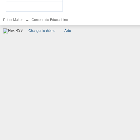
Robot Maker
→
Contenu de Educaduino
Changer le thème
Aide