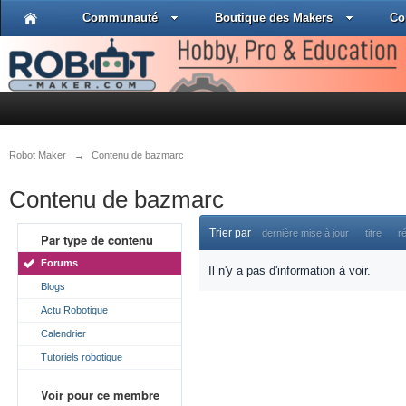
Communauté
Boutique des Makers
Co
Robot Maker
→
Contenu de bazmarc
Contenu de bazmarc
Trier par
dernière mise à jour
titre
r
Par type de contenu
Forums
Il n'y a pas d'information à voir.
Blogs
Actu Robotique
Calendrier
Tutoriels robotique
Voir pour ce membre