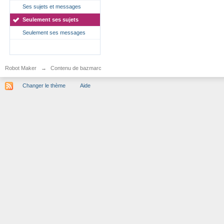
Ses sujets et messages
Seulement ses sujets
Seulement ses messages
Robot Maker
→
Contenu de bazmarc
Changer le thème
Aide