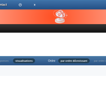
ntact
Ordre
éponses
visualisations
par ordre décroissant
par ordre 