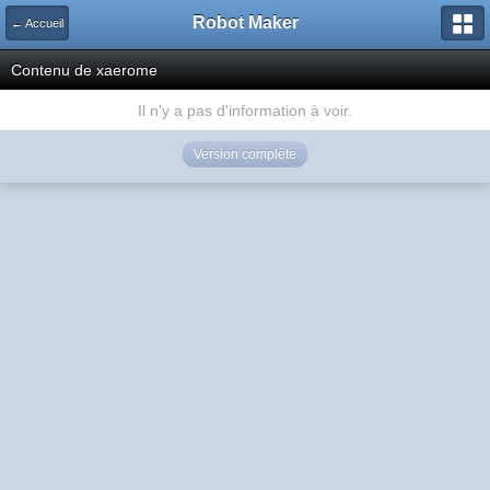
Robot Maker
← Accueil
Contenu de xaerome
Il n'y a pas d'information à voir.
Version complète