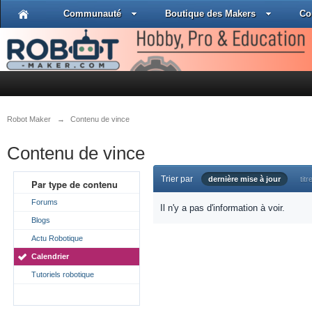
Communauté
Boutique des Makers
Co
Robot Maker
→
Contenu de vince
Contenu de vince
Trier par
dernière mise à jour
titr
Par type de contenu
Forums
Il n'y a pas d'information à voir.
Blogs
Actu Robotique
Calendrier
Tutoriels robotique