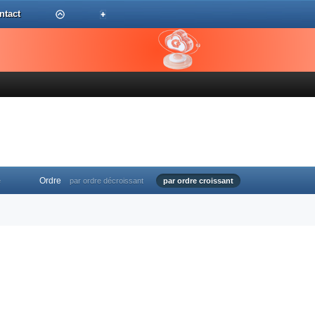
ntact
Ordre
e
par ordre décroissant
par ordre croissant