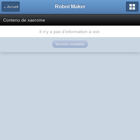
Robot Maker
← Accueil
Contenu de xaerome
Il n'y a pas d'information à voir.
Version complète