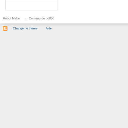
Robot Maker
→
Contenu de bd008
Changer le thème
Aide