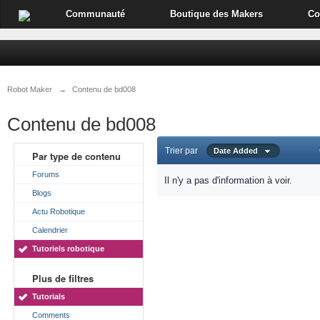
Communauté
Boutique des Makers
Co
Robot Maker
→
Contenu de bd008
Contenu de bd008
Trier par
Date Added
Par type de contenu
Forums
Il n'y a pas d'information à voir.
Blogs
Actu Robotique
Calendrier
Tutoriels robotique
Plus de filtres
Tutorials
Comments