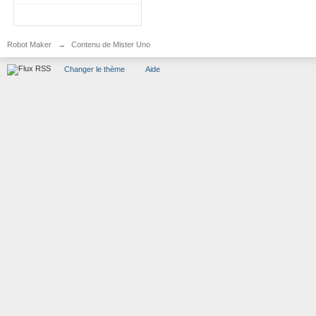
Robot Maker
→
Contenu de Mister Uno
Changer le thème
Aide