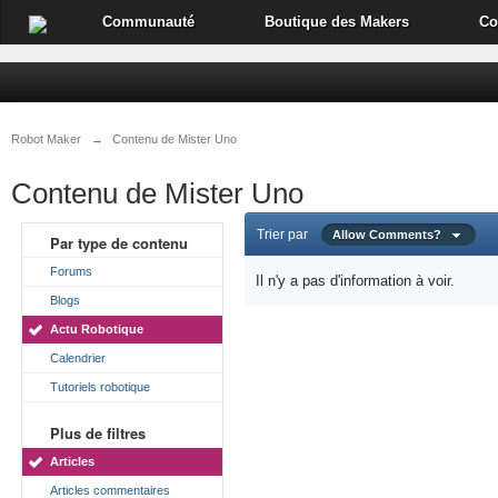
Communauté
Boutique des Makers
Co
Robot Maker
→
Contenu de Mister Uno
Contenu de Mister Uno
Trier par
Allow Comments?
Par type de contenu
Forums
Il n'y a pas d'information à voir.
Blogs
Actu Robotique
Calendrier
Tutoriels robotique
Plus de filtres
Articles
Articles commentaires