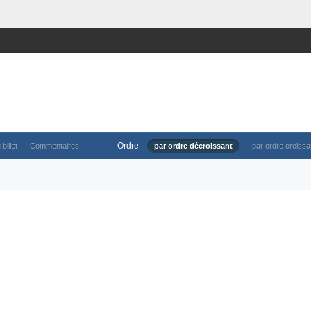
Ordre
 billet
Commentaires
par ordre décroissant
par ordre croissa