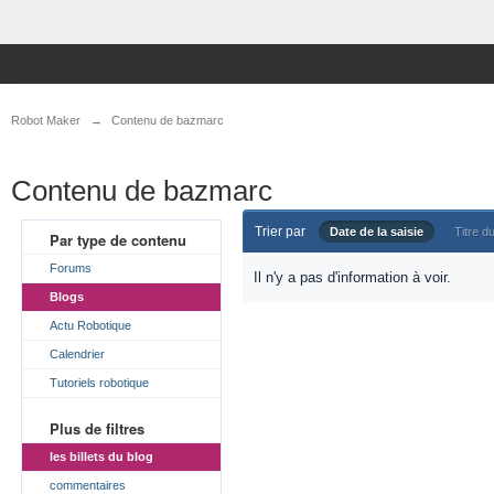
Robot Maker
→
Contenu de bazmarc
Contenu de bazmarc
Trier par
Date de la saisie
Titre du
Par type de contenu
Forums
Il n'y a pas d'information à voir.
Blogs
Actu Robotique
Calendrier
Tutoriels robotique
Plus de filtres
les billets du blog
commentaires