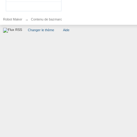
Robot Maker
→
Contenu de bazmarc
Changer le thème
Aide