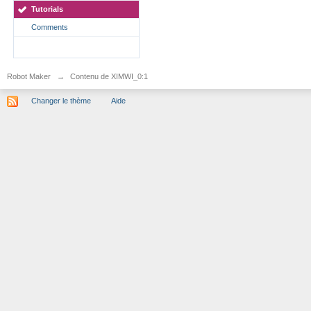
Tutorials
Comments
Robot Maker
→
Contenu de XIMWI_0:1
Changer le thème
Aide