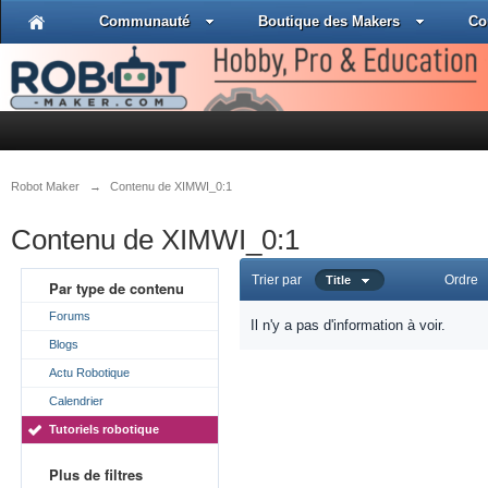
Communauté
Boutique des Makers
Co
Robot Maker
→
Contenu de XIMWI_0:1
Contenu de XIMWI_0:1
Trier par
Ordre
Title
Par type de contenu
Forums
Il n'y a pas d'information à voir.
Blogs
Actu Robotique
Calendrier
Tutoriels robotique
Plus de filtres