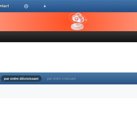
ntact
par ordre décroissant
par ordre croissant