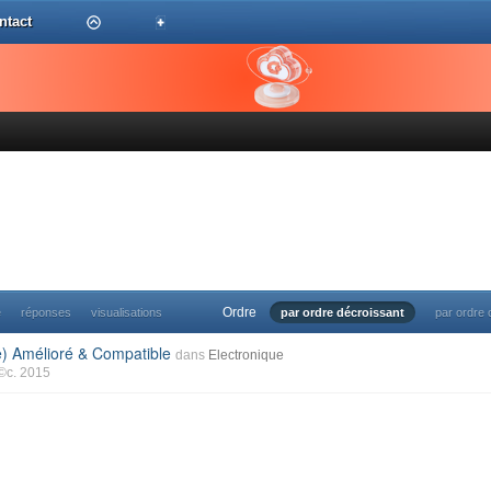
ntact
Ordre
e
réponses
visualisations
par ordre décroissant
par ordre 
e) Amélioré & Compatible
dans
Electronique
©c. 2015