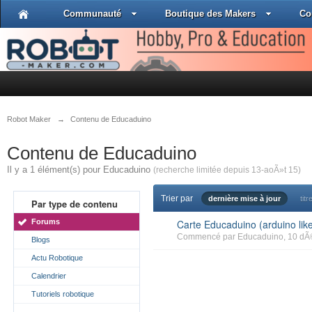
Communauté
Boutique des Makers
Co
Robot Maker
→
Contenu de Educaduino
Contenu de Educaduino
Il y a 1 élément(s) pour Educaduino
(recherche limitée depuis 13-aoÃ»t 15)
Trier par
dernière mise à jour
titr
Par type de contenu
Forums
Carte Educaduino (arduino lik
Commencé par
Educaduino
, 10 dÃ
Blogs
Actu Robotique
Calendrier
Tutoriels robotique