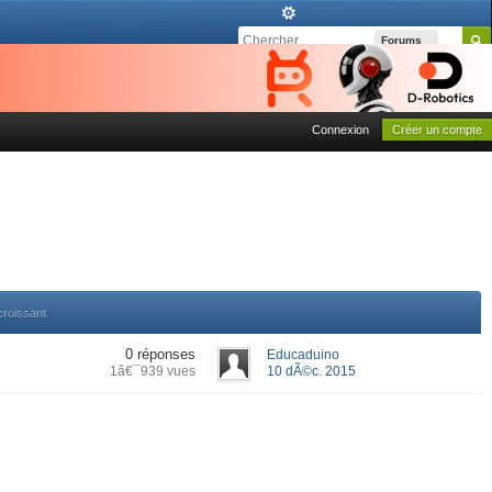
Forums
Connexion
Créer un compte
croissant
0 réponses
Educaduino
1â€¯939 vues
10 dÃ©c. 2015