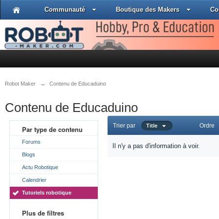
Communauté
Boutique des Makers
Co
Robot Maker
→
Contenu de Educaduino
Contenu de Educaduino
Trier par
Ordre
Title
Par type de contenu
Forums
Il n'y a pas d'information à voir.
Blogs
Actu Robotique
Calendrier
Tutoriels robotique
Plus de filtres