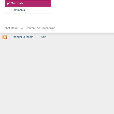
Tutorials
Comments
Robot Maker
→
Contenu de Educaduino
Changer le thème
Aide