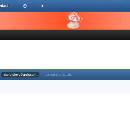
ntact
par ordre décroissant
par ordre croissant