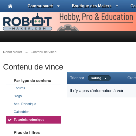
Communauté
Boutique des Makers
Co
Robot Maker
→
Contenu de vince
Contenu de vince
Trier par
Ordr
Rating
Par type de contenu
Forums
Il n'y a pas d'information à voir.
Blogs
Actu Robotique
Calendrier
Tutoriels robotique
Plus de filtres