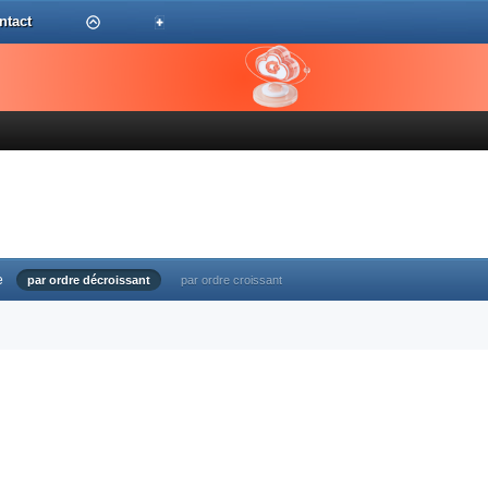
ntact
e
par ordre décroissant
par ordre croissant