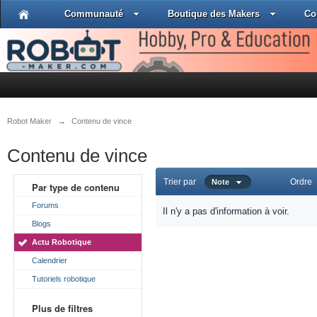
Communauté
Boutique des Makers
Co
Robot Maker
→
Contenu de vince
Contenu de vince
Trier par
Ordre
Note
Par type de contenu
Forums
Il n'y a pas d'information à voir.
Blogs
Actu Robotique
Calendrier
Tutoriels robotique
Plus de filtres