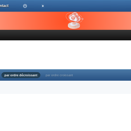
ntact
par ordre décroissant
par ordre croissant