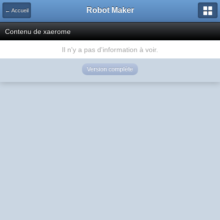
Robot Maker
← Accueil
Contenu de xaerome
Il n'y a pas d'information à voir.
Version complète