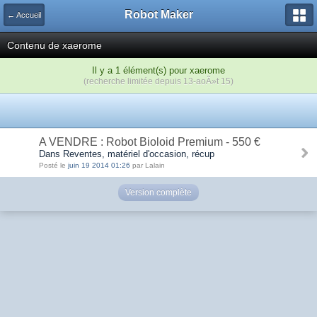
Robot Maker
← Accueil
Contenu de xaerome
Il y a 1 élément(s) pour xaerome
(recherche limitée depuis 13-aoÃ»t 15)
A VENDRE : Robot Bioloid Premium - 550 €
Dans Reventes, matériel d'occasion, récup
Posté le
juin 19 2014 01:26
par Lalain
Version complète