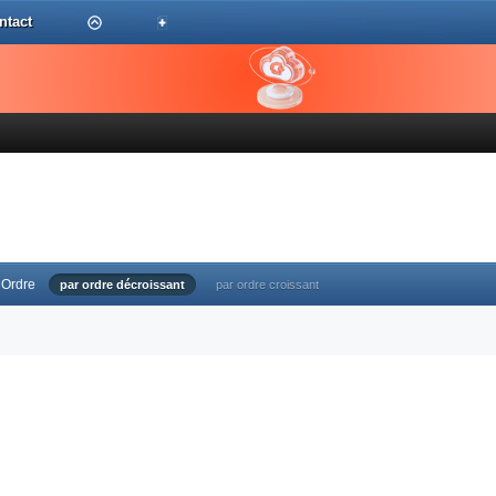
ntact
Ordre
par ordre décroissant
par ordre croissant