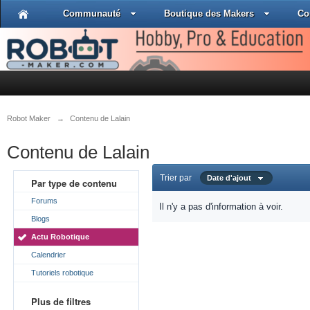
Communauté
Boutique des Makers
Co
Robot Maker
→
Contenu de Lalain
Contenu de Lalain
Trier par
Date d'ajout
Par type de contenu
Forums
Il n'y a pas d'information à voir.
Blogs
Actu Robotique
Calendrier
Tutoriels robotique
Plus de filtres