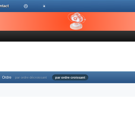
ntact
Ordre
par ordre décroissant
par ordre croissant