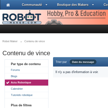
Communauté
Boutique des Makers
Co
Robot Maker
→
Contenu de vince
Contenu de vince
Trier par
Date du message
Par type de contenu
Forums
Il n'y a pas d'information à voir.
Blogs
Actu Robotique
Calendrier
Tutoriels robotique
Plus de filtres