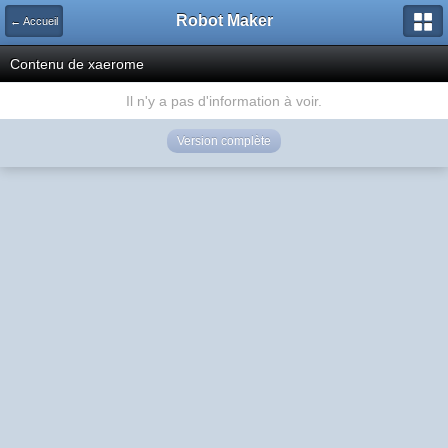
Robot Maker
← Accueil
Contenu de xaerome
Il n'y a pas d'information à voir.
Version complète