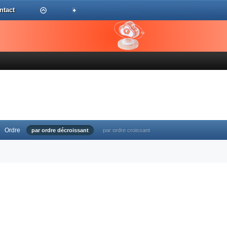
ntact
Ordre
par ordre décroissant
par ordre croissant