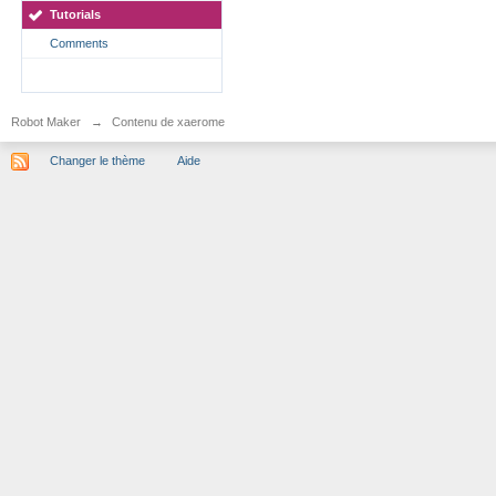
Tutorials
Comments
Robot Maker
→
Contenu de xaerome
Changer le thème
Aide