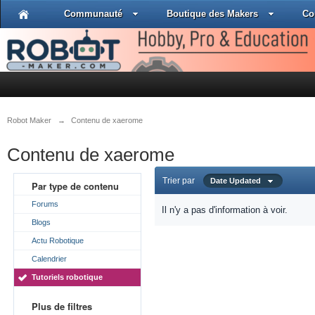
Communauté
Boutique des Makers
Co
Robot Maker
→
Contenu de xaerome
Contenu de xaerome
Trier par
Date Updated
Par type de contenu
Forums
Il n'y a pas d'information à voir.
Blogs
Actu Robotique
Calendrier
Tutoriels robotique
Plus de filtres