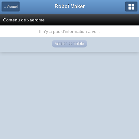
Robot Maker
← Accueil
Contenu de xaerome
Il n'y a pas d'information à voir.
Version complète