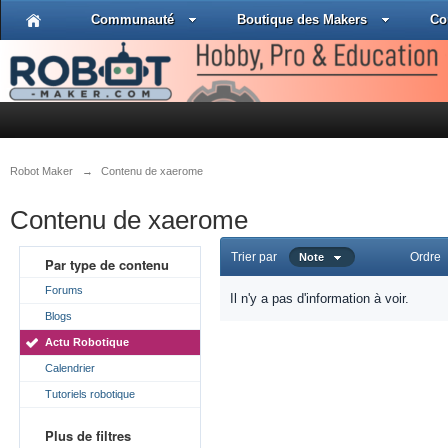
Communauté
Boutique des Makers
Co
Robot Maker
→
Contenu de xaerome
Contenu de xaerome
Trier par
Ordre
Note
Par type de contenu
Forums
Il n'y a pas d'information à voir.
Blogs
Actu Robotique
Calendrier
Tutoriels robotique
Plus de filtres