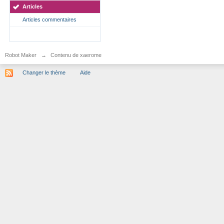
Articles
Articles commentaires
Robot Maker
→
Contenu de xaerome
Changer le thème
Aide