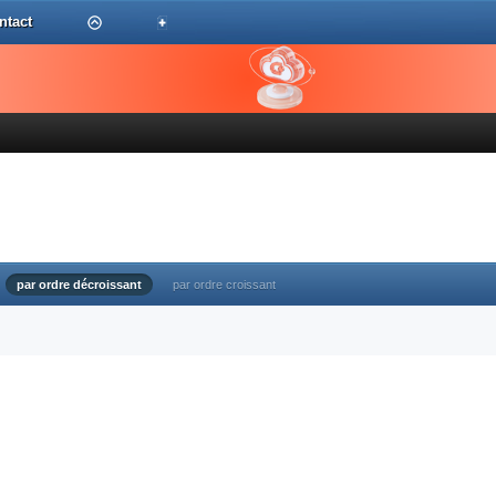
ntact
par ordre décroissant
par ordre croissant