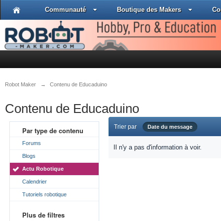
Communauté
Boutique des Makers
Co
Robot Maker
→
Contenu de Educaduino
Contenu de Educaduino
Trier par
Date du message
Par type de contenu
Forums
Il n'y a pas d'information à voir.
Blogs
Actu Robotique
Calendrier
Tutoriels robotique
Plus de filtres