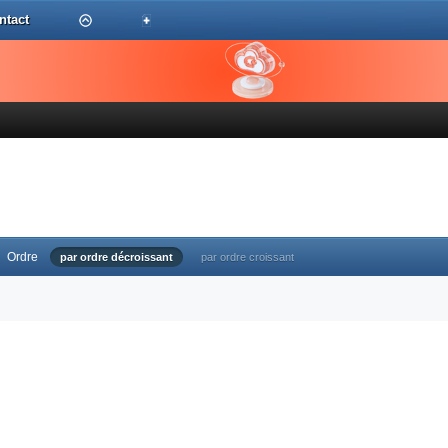
ntact
Ordre
par ordre décroissant
par ordre croissant