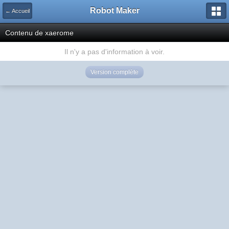
Robot Maker
← Accueil
Contenu de xaerome
Il n'y a pas d'information à voir.
Version complète