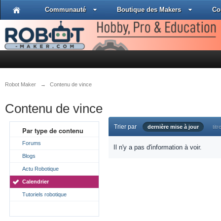
Communauté
Boutique des Makers
Co
Robot Maker
→
Contenu de vince
Contenu de vince
Trier par
dernière mise à jour
titr
Par type de contenu
Forums
Il n'y a pas d'information à voir.
Blogs
Actu Robotique
Calendrier
Tutoriels robotique