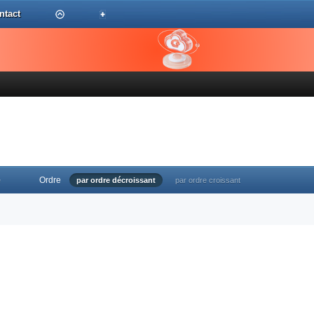
ntact
Ordre
e
par ordre décroissant
par ordre croissant