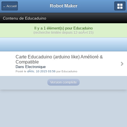
Robot Maker
← Accueil
Contenu de Educaduino
Il y a 1 élément(s) pour Educaduino
(recherche limitée depuis 12-aoÃ»t 15)
Carte Educaduino (arduino like) Amélioré &
Compatible
Dans Electronique
Posté le
dÃ©c. 10 2015 03:56
par Educaduino
Version complète