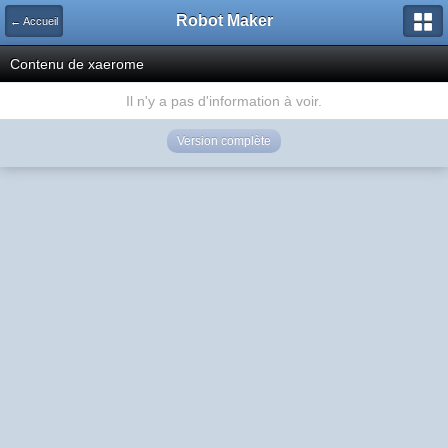
Robot Maker
← Accueil
Contenu de xaerome
Il n'y a pas d'information à voir.
Version complète