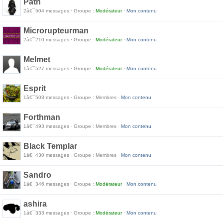
Path
2â€¯504 messages · Groupe :
Modérateur
·
Mon contenu
Microrupteurman
2â€¯210 messages · Groupe :
Modérateur
·
Mon contenu
Melmet
1â€¯527 messages · Groupe :
Modérateur
·
Mon contenu
Esprit
1â€¯503 messages · Groupe : Membres ·
Mon contenu
Forthman
1â€¯493 messages · Groupe : Membres ·
Mon contenu
Black Templar
1â€¯430 messages · Groupe : Membres ·
Mon contenu
Sandro
1â€¯346 messages · Groupe :
Modérateur
·
Mon contenu
ashira
1â€¯333 messages · Groupe :
Modérateur
·
Mon contenu