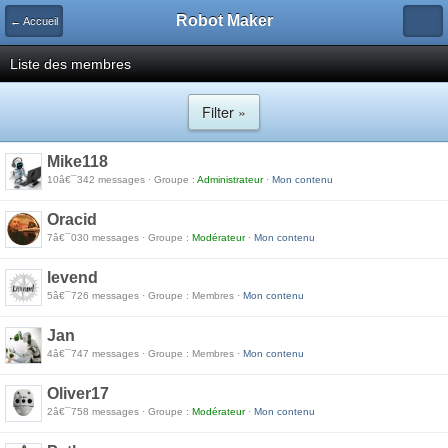
Robot Maker
← Accueil
Liste des membres
Filter »
Mike118
10â€¯342 messages · Groupe :
Administrateur
·
Mon contenu
Oracid
7â€¯030 messages · Groupe :
Modérateur
·
Mon contenu
levend
5â€¯726 messages · Groupe : Membres ·
Mon contenu
Jan
4â€¯747 messages · Groupe : Membres ·
Mon contenu
Oliver17
2â€¯758 messages · Groupe :
Modérateur
·
Mon contenu