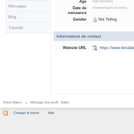
Âge
Âge inconnu
Messages
Date de
Anniversaire inconnu
naissance
Blog
Gender
Not Telling
Tutoriels
Informations de contact
Website URL
https://www.donald
Robot Maker
→
Affichage d'un profil : Naldo
Changer le thème
Aide