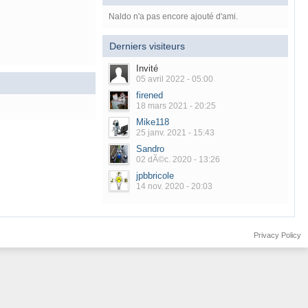
Naldo n'a pas encore ajouté d'ami.
Derniers visiteurs
Invité
05 avril 2022 - 05:00
firened
18 mars 2021 - 20:25
Mike118
25 janv. 2021 - 15:43
Sandro
02 dÃ©c. 2020 - 13:26
jpbbricole
14 nov. 2020 - 20:03
Privacy Policy