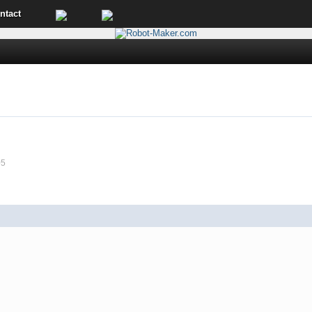
ntact
05