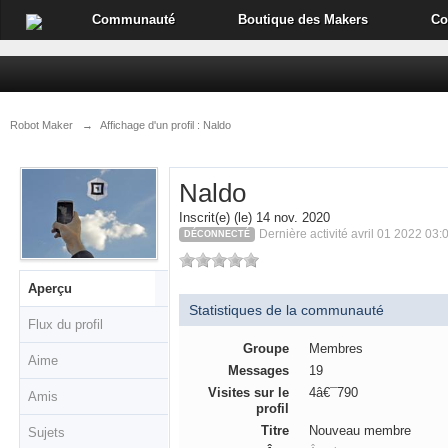
Communauté
Boutique des Makers
Co
Robot Maker
→
Affichage d'un profil : Naldo
Naldo
Inscrit(e) (le) 14 nov. 2020
Dernière activité avril 01 2022 03:
DÉCONNECTÉ
Aperçu
Statistiques de la communauté
Flux du profil
Groupe
Membres
Aime
Messages
19
Visites sur le
4â€¯790
Amis
profil
Titre
Nouveau membre
Sujets