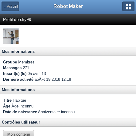
Robot Maker
← Accueil
Profil de sky99
Mes informations
Groupe
Membres
Messages
271
Inscrit(e) (le)
05-avril 13
Dernière activité
aoÃ»t 19 2018 12:18
Mes informations
Titre
Habitué
Âge
Âge inconnu
Date de naissance
Anniversaire inconnu
Contrôles utilisateur
Mon contenu