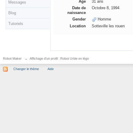
Âge
31 ans
Messages
Date de
Octobre 8, 1994
naissance
Blog
Gender
Homme
Tutoriels
Location
Sotteville les rouen
Robot Maker
→
Affichage d'un profil : Robot Urbie en légo
Changer le thème
Aide