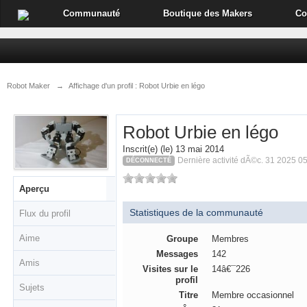
Communauté
Boutique des Makers
Co
Robot Maker
→
Affichage d'un profil : Robot Urbie en légo
Robot Urbie en légo
Inscrit(e) (le) 13 mai 2014
Dernière activité dÃ©c. 31 2025 0
DÉCONNECTÉ
Aperçu
Statistiques de la communauté
Flux du profil
Aime
Groupe
Membres
Messages
142
Amis
Visites sur le
14â€¯226
profil
Sujets
Titre
Membre occasionnel