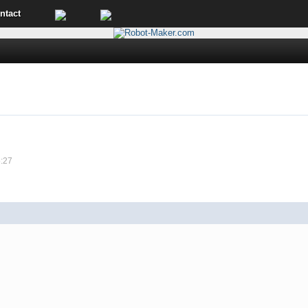
ntact
5:27