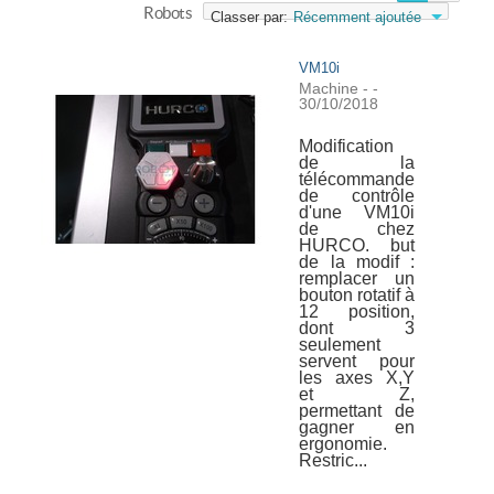
Robots
Classer par:
Récemment ajoutée
VM10i
Machine
-
-
30/10/2018
Modification
de la
télécommande
de contrôle
d'une VM10i
de chez
HURCO. but
de la modif :
remplacer un
bouton rotatif à
12 position,
dont 3
seulement
servent pour
les axes X,Y
et Z,
permettant de
gagner en
ergonomie.
Restric...