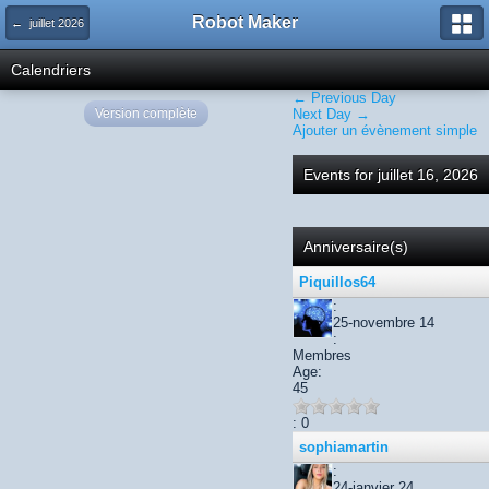
Robot Maker
← juillet 2026
Calendriers
← Previous Day
Version complète
Next Day →
Ajouter un évènement simple
Events for juillet 16, 2026
Anniversaire(s)
Piquillos64
:
25-novembre 14
:
Membres
Age:
45
: 0
sophiamartin
:
24-janvier 24