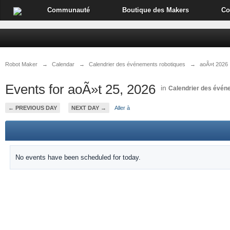
Communauté
Boutique des Makers
Co
Robot Maker
→
Calendar
→
Calendrier des événements robotiques
→
aoÃ»t 2026
Events for aoÃ»t 25, 2026
in
Calendrier des évén
← PREVIOUS DAY
NEXT DAY →
Aller à
No events have been scheduled for today.