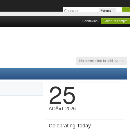
Forums
Connexion
Créer un compte
No permission to add events
25
AOÃ»T 2026
Celebrating Today