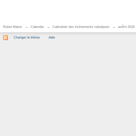
Robot Maker
→
Calendar
→
Calendrier des événements robotiques
→
aoÃ»t 2026
Changer le thème
Aide