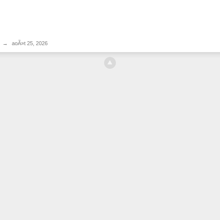
→
aoÃ»t 25, 2026