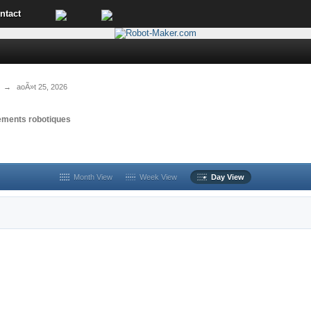
ntact
→
aoÃ»t 25, 2026
ements robotiques
Month View
Week View
Day View