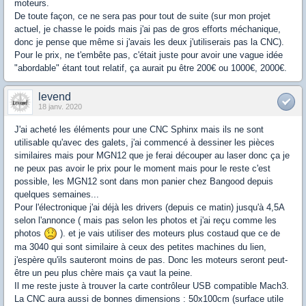
moteurs.
De toute façon, ce ne sera pas pour tout de suite (sur mon projet
actuel, je chasse le poids mais j'ai pas de gros efforts méchanique,
donc je pense que même si j'avais les deux j'utiliserais pas la CNC).
Pour le prix, ne t'embête pas, c'était juste pour avoir une vague idée
"abordable" étant tout relatif, ça aurait pu être 200€ ou 1000€, 2000€.
levend
18 janv. 2020
J'ai acheté les éléments pour une CNC Sphinx mais ils ne sont
utilisable qu'avec des galets, j'ai commencé à dessiner les pièces
similaires mais pour MGN12 que je ferai découper au laser donc ça je
ne peux pas avoir le prix pour le moment mais pour le reste c'est
possible, les MGN12 sont dans mon panier chez Bangood depuis
quelques semaines...
Pour l'électronique j'ai déjà les drivers (depuis ce matin) jusqu'à 4,5A
selon l'annonce ( mais pas selon les photos et j'ai reçu comme les
photos
). et je vais utiliser des moteurs plus costaud que ce de
ma 3040 qui sont similaire à ceux des petites machines du lien,
j'espère qu'ils sauteront moins de pas. Donc les moteurs seront peut-
être un peu plus chère mais ça vaut la peine.
Il me reste juste à trouver la carte contrôleur USB compatible Mach3.
La CNC aura aussi de bonnes dimensions : 50x100cm (surface utile