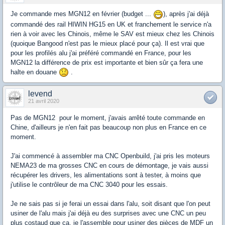
Je commande mes MGN12 en février (budget ...
), après j'ai déjà
commandé des rail HIWIN HG15 en UK et franchement le service n'a
rien à voir avec les Chinois, même le SAV est mieux chez les Chinois
(quoique Bangood n'est pas le mieux placé pour ça). Il est vrai que
pour les profilés alu j'ai préféré commandé en France, pour les
MGN12 la différence de prix est importante et bien sûr ça fera une
halte en douane
.
levend
21 avril 2020
Pas de MGN12 pour le moment, j'avais arrêté toute commande en
Chine, d'ailleurs je n'en fait pas beaucoup non plus en France en ce
moment.
J'ai commencé à assembler ma CNC Openbuild, j'ai pris les moteurs
NEMA23 de ma grosses CNC en cours de démontage, je vais aussi
récupérer les drivers, les alimentations sont à tester, à moins que
j'utilise le contrôleur de ma CNC 3040 pour les essais.
Je ne sais pas si je ferai un essai dans l'alu, soit disant que l'on peut
usiner de l'alu mais j'ai déjà eu des surprises avec une CNC un peu
plus costaud que ça, je l'assemble pour usiner des pièces de MDF un