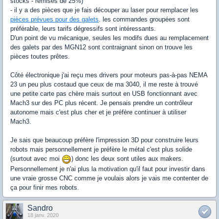
stocks - remises de 25%)
- il y a des pièces que je fais découper au laser pour remplacer les
pièces prévues pour des galets
. les commandes groupées sont
préférable, leurs tarifs dégressifs sont intéressants.
D'un point de vu mécanique, seules les modifs dues au remplacement
des galets par des MGN12 sont contraignant sinon on trouve les
pièces toutes prêtes.
Côté électronique j'ai reçu mes drivers pour moteurs pas-à-pas NEMA
23 un peu plus costaud que ceux de ma 3040, il me reste à trouvé
une petite carte pas chère mais surtout en USB fonctionnant avec
Mach3 sur des PC plus récent. Je pensais prendre un contrôleur
autonome mais c'est plus cher et je préfère continuer à utiliser
Mach3.
Je sais que beaucoup préfère l'impression 3D pour construire leurs
robots mais personnellement je préfère le métal c'est plus solide
(surtout avec moi
) donc les deux sont utiles aux makers.
Personnellement je n'ai plus la motivation qu'il faut pour investir dans
une vraie grosse CNC comme je voulais alors je vais me contenter de
ça pour finir mes robots.
Sandro
18 janv. 2020