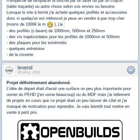
n’empêche de remplacer la broche par un laser ou par un crayon
(table traçante) ou autre chose selon vos envies ou besoins.
Lorsque le site à fermé j'ai acheté quelques profilés et accessoires
donc si quelqu'un est intéressé je peux en vendre à pas trop cher
(moins de 1000€ le m
), j'ai :
- des profilés (c-beam) de 1000mm, 500mm et 250mm
- des vis trapézoïdales pour les profilés de 1000mm et 500mm
- des plaques pour les extrémités
- quelques entretoise
- de la visserie
levend
08 dÃ©c. 2020
Projet définitivement abandonné.
L'idée de départ était d'avoir une surface un peu plus importante pour
usiner du PEHD (j'en usine beaucoup) ou du MDF mais j'ai tellement
de projets en cours que ce projet était un peu laisser de côté et j'ai
manqué de motivation pour reprendre. Je vais bientôt tout mettre en
vente à petit prix.