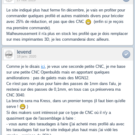
27 nov. 2019
Le site indiqué plus haut ferme fin décembre, je vais en profiter pour
commander quelques profilé et autres matériels divers pour bricoler
avec 25% de réduction, et pas que des CNC
(enfin si je reçois
ma première commande).
Malheureusement il n'a plus en stock les profilé que je dois remplacer
sur mes imprimantes 3D, je les commanderai donc ailleurs.
levend
18 janv. 2020
Comme je le disais
ici
, je veux une seconde petite CNC, je me base
sur une petite CNC Openbuilds mais en apportant quelques
améliorations : pas de galets mais des MGN12.
Ce n'est pas non plus pour faire des passes de 1mm dans l'alu, je
resterai sur des passes de 0,1mm, en tous cas ça préservera ma
CNC 3040.
La broche sera ma Kress, dans un premier temps (il faut bien qu'elle
serve !
)
Si des makers sont intéressé par ce type de CNC où il n'y a
quasiment que de l'assemblage à faire :
- vous aurez des taraudages à faire (j'ai acheté mes profilé alu avec
les taraudages fait sur le site indiqué plus haut mais j'ai vidé les