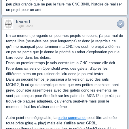
peu plus grande que ne peu le faire ma CNC 3040, histoire de réaliser
un projet pour un ami.
levend
13 juil. 2020
En ce moment je regarde un peu mes projets en cours, j'ai pas mal de
temps libre (peut-être pas pour longtemps) et donc je regardais ce
qu'il me manquait pour terminer ma CNC low cost, le projet a été mis
en pause parce que je donne la priorité au robot d'exploration pour le
faire rouler dans les délais.
Dans un premier temps je vais construire la CNC comme elle doit
l'être dans sa version OpenBuild avec des galets, d'après les
différents sites on peu usiner de l'alu donc je pourrai tester.
Dans un second temps je passerai à la version avec des rails
MGN12, là où ça se complique c'est que ces petites machines sont
prévu pour être assemblées avec des galets donc les éléments ne
sont pas conçus pour être fixé sur les patin des MGN12 et je n'ai pas
trouvé de plaques adaptées, ça viendra peut-être mais pour le
moment il faut les réaliser soi même.
Autre point non négligeable, la
partie commande
peut-être achetée
toute prête (plug & play) mais elle s'utilise avec GRBL,
personnellement je n'en suis pas fan, je préfère Mach3 donc il faut