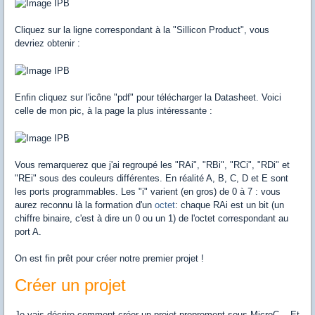
Cliquez sur la ligne correspondant à la "Sillicon Product", vous
devriez obtenir :
Enfin cliquez sur l'icône "pdf" pour télécharger la Datasheet. Voici
celle de mon pic, à la page la plus intéressante :
Vous remarquerez que j'ai regroupé les "RAi", "RBi", "RCi", "RDi" et
"REi" sous des couleurs différentes. En réalité A, B, C, D et E sont
les ports programmables. Les "i" varient (en gros) de 0 à 7 : vous
aurez reconnu là la formation d'un
octet
: chaque RAi est un bit (un
chiffre binaire, c'est à dire un 0 ou un 1) de l'octet correspondant au
port A.
On est fin prêt pour créer notre premier projet !
Créer un projet
Je vais décrire comment créer un projet proprement sous MicroC... Et