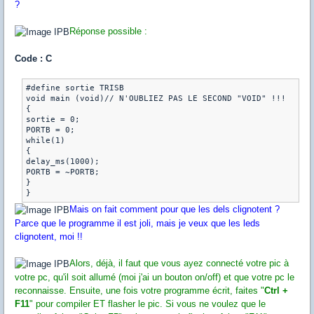
?
Réponse possible :
Code : C
#define sortie TRISB

void main (void)// N'OUBLIEZ PAS LE SECOND "VOID" !!!

{

sortie = 0;

PORTB = 0;

while(1)

{

delay_ms(1000);

PORTB = ~PORTB;

}

Mais on fait comment pour que les dels clignotent ?
Parce que le programme il est joli, mais je veux que les leds
clignotent, moi !!
Alors, déjà, il faut que vous ayez connecté votre pic à
votre pc, qu'il soit allumé (moi j'ai un bouton on/off) et que votre pc le
reconnaisse. Ensuite, une fois votre programme écrit, faites "
Ctrl +
F11
" pour compiler ET flasher le pic. Si vous ne voulez que le