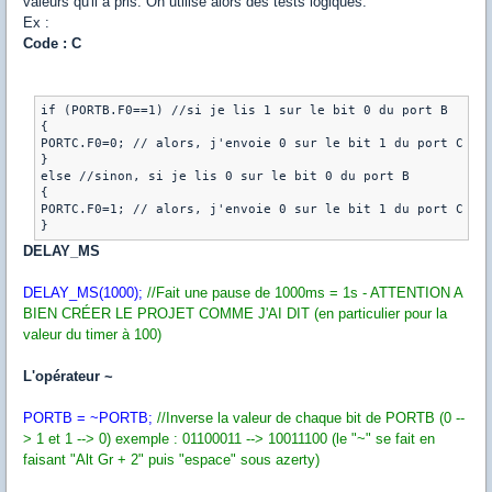
valeurs qu'il a pris. On utilise alors des tests logiques.
Ex :
Code : C
if (PORTB.F0==1) //si je lis 1 sur le bit 0 du port B

{

PORTC.F0=0; // alors, j'envoie 0 sur le bit 1 du port C (pa
}

else //sinon, si je lis 0 sur le bit 0 du port B

{

PORTC.F0=1; // alors, j'envoie 0 sur le bit 1 du port C (pa
DELAY_MS
DELAY_MS(1000);
//Fait une pause de 1000ms = 1s - ATTENTION A
BIEN CRÉER LE PROJET COMME J'AI DIT (en particulier pour la
valeur du timer à 100)
L'opérateur ~
PORTB = ~PORTB;
//Inverse la valeur de chaque bit de PORTB (0 --
> 1 et 1 --> 0) exemple : 01100011 --> 10011100 (le "~" se fait en
faisant "Alt Gr + 2" puis "espace" sous azerty)