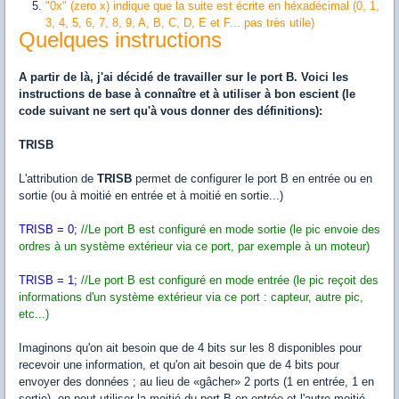
"0x" (zero x) indique que la suite est écrite en héxadécimal (0, 1,
3, 4, 5, 6, 7, 8, 9, A, B, C, D, E et F... pas très utile)
Quelques instructions
A partir de là, j'ai décidé de travailler sur le port B. Voici les
instructions de base à connaître et à utiliser à bon escient (le
code suivant ne sert qu'à vous donner des définitions):
TRISB
L'attribution de
TRISB
permet de configurer le port B en entrée ou en
sortie (ou à moitié en entrée et à moitié en sortie...)
TRISB = 0;
//Le port B est configuré en mode sortie (le pic envoie des
ordres à un système extérieur via ce port, par exemple à un moteur)
TRISB = 1;
//Le port B est configuré en mode entrée (le pic reçoit des
informations d'un système extérieur via ce port : capteur, autre pic,
etc...)
Imaginons qu'on ait besoin que de 4 bits sur les 8 disponibles pour
recevoir une information, et qu'on ait besoin que de 4 bits pour
envoyer des données ; au lieu de «gâcher» 2 ports (1 en entrée, 1 en
sortie), on peut utiliser la moitié du port B en entrée et l'autre moitié