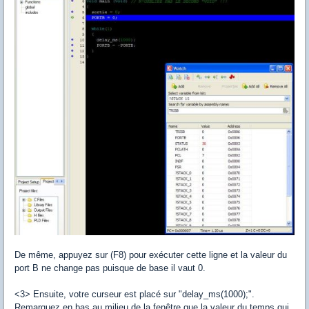
De même, appuyez sur (F8) pour exécuter cette ligne et la valeur du
port B ne change pas puisque de base il vaut 0.
<3> Ensuite, votre curseur est placé sur "delay_ms(1000);".
Remarquez en bas au milieu de la fenêtre que la valeur du temps qui