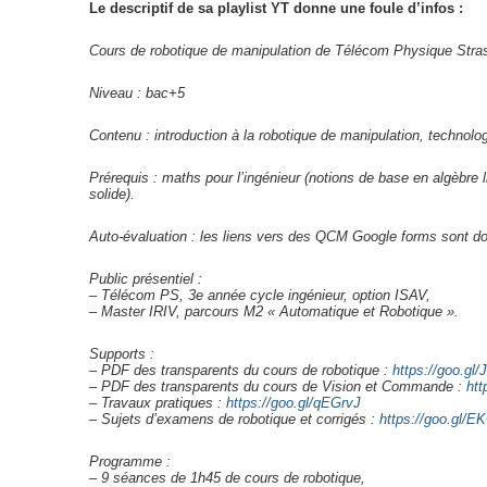
Le descriptif de sa playlist YT donne une foule d’infos :
Cours de robotique de manipulation de Télécom Physique Stra
Niveau : bac+5
Contenu : introduction à la robotique de manipulation, technolo
Prérequis : maths pour l’ingénieur (notions de base en algèbre
solide).
Auto-évaluation : les liens vers des QCM Google forms sont don
Public présentiel :
– Télécom PS, 3e année cycle ingénieur, option ISAV,
– Master IRIV, parcours M2 « Automatique et Robotique ».
Supports :
– PDF des transparents du cours de robotique :
https://goo.gl
– PDF des transparents du cours de Vision et Commande :
htt
– Travaux pratiques :
https://goo.gl/qEGrvJ
– Sujets d’examens de robotique et corrigés :
https://goo.gl/E
Programme :
– 9 séances de 1h45 de cours de robotique,