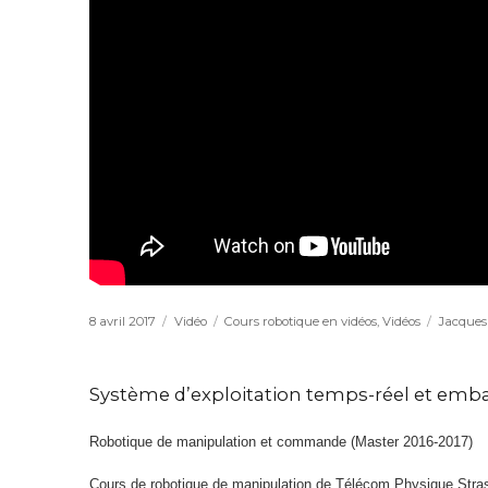
Publié
8 avril 2017
Format
Vidéo
Catégories
Cours robotique en vidéos
,
Vidéos
Étiquett
Jacques
le
Système d’exploitation temps-réel et emba
Robotique de manipulation et commande (Master 2016-2017)
Cours de robotique de manipulation de Télécom Physique Stras