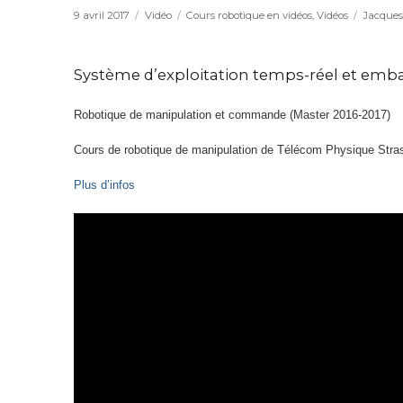
Publié
9 avril 2017
Format
Vidéo
Catégories
Cours robotique en vidéos
,
Vidéos
Étiquett
Jacques
le
Système d’exploitation temps-réel et emb
Robotique de manipulation et commande (Master 2016-2017)
Cours de robotique de manipulation de Télécom Physique Stras
Plus d’infos