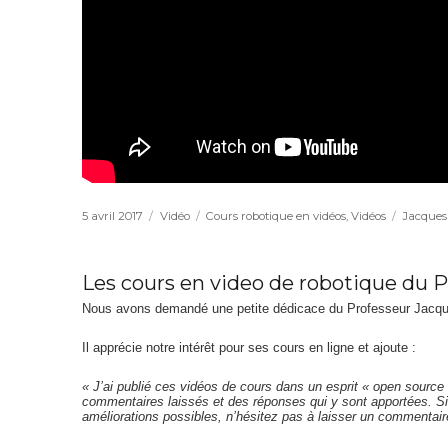
Publié
5 avril 2017
Format
Vidéo
Catégories
Cours robotique en vidéos
,
Vidéos
Étiquett
Jacques
le
Les cours en video de robotique du P
Nous avons demandé une petite dédicace du Professeur Jacque
Il apprécie notre intérêt pour ses cours en ligne et ajoute :
« J’ai publié ces vidéos de cours dans un esprit « open source 
commentaires laissés et des réponses qui y sont apportées. Si
améliorations possibles, n’hésitez pas à laisser un commentaire