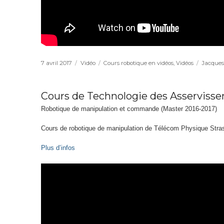
Publié
7 avril 2017
Format
Vidéo
Catégories
Cours robotique en vidéos
,
Vidéos
Étiquett
Jacques
le
Cours de Technologie des Asservisse
Robotique de manipulation et commande (Master 2016-2017)
Cours de robotique de manipulation de Télécom Physique Stras
Plus d’infos