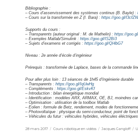
Bibliographie :
– Cours d’asservissement des systèmes continus (B. Bayle) :
– Cours sur la transformée en Z (I. Bara) :
https://goo.gl/l3cfZ
Supports du cours :
– Transparents (auteur original : M. de Mathelin) :
https://goo.gl
– Exemples Matlab/Simulink :
https://goo.gl/IS2Bi3
– Sujets d’examens et corrigés :
https://goo.gl/QI4bG7
Niveau : 2e année d’école d’ingénieur
Prérequis : transformée de Laplace, bases de la commande liné
Pour aller plus loin : 13 séances de 1h45 d’Ingénierie durable
– Transparents :
https://goo.gl/IqUwHg
– Compléments :
https://goo.gl/EskvKf
– Introduction : bilan énergétique mondial
– Identification : modèles ARX, ARMAX, OE, BJ, moindres carr
– Optimisation : utilisation de la toolbox Matlab
– Eolien : formule de Betz, rendement, modes de fonctionneme
– Photovoltaïque : physique du semi-conducteur, point de fonc
– Véhicules du futur : véhicules hybrides, véhicules éléctrique
Publié
28 mars 2017
Catégories
Cours robotique en vidéos
Étiquettes
Jacques Gangloff
U
le