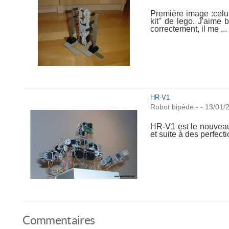
Première image :celui
kit" de lego. J'aime 
correctement, il me ...
HR-V1
Robot bipède
-
-
13/01/
HR-V1 est le nouveau 
et suite à des perfect
Commentaires