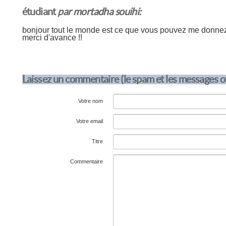
étudiant
par mortadha souihi:
bonjour tout le monde est ce que vous pouvez me donnez 
merci d'avance !!
Laissez un commentaire (le spam et les messages 
Votre nom
Votre email
Titre
Commentaire