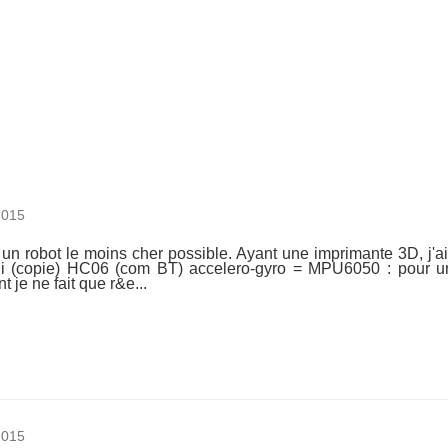
2015
 un robot le moins cher possible. Ayant une imprimante 3D, j'ai 
i (copie) HC06 (com BT) accelero-gyro = MPU6050 : pour une
nt je ne fait que r&e...
2015