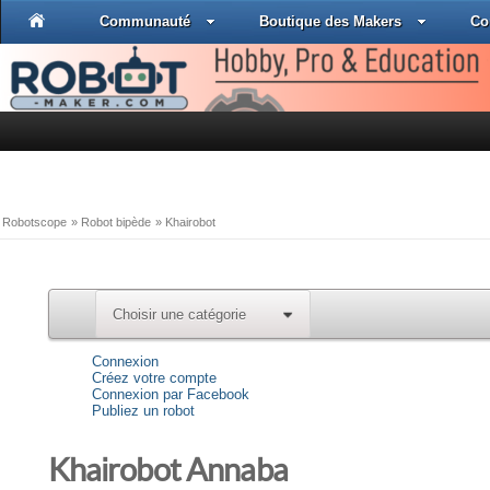
Communauté
Boutique des Makers
Co
Robotscope
»
Robot bipède
»
Khairobot
Choisir une catégorie
0
Connexion
Créez votre compte
Connexion par Facebook
Publiez un robot
Khairobot Annaba