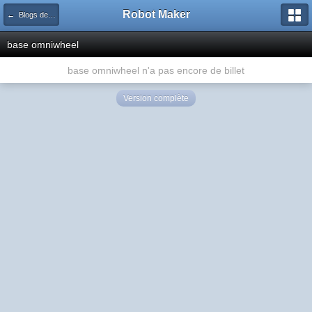
Robot Maker
← Blogs des forums
base omniwheel
base omniwheel n'a pas encore de billet
Version complète