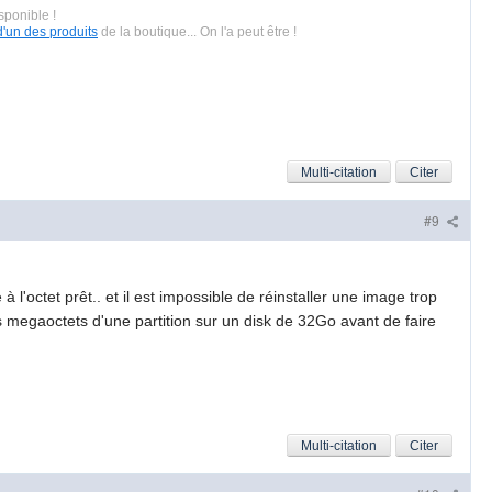
sponible !
d'un des produits
de la boutique... On l'a peut être !
Multi-citation
Citer
#9
l'octet prêt.. et il est impossible de réinstaller une image trop
s megaoctets d'une partition sur un disk de 32Go avant de faire
Multi-citation
Citer