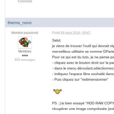
Concevoir
thermo_nono
Membre passionné
Posté
09 mars 2018 - 09:47
Salut,
je viens de trouver l'outil qui devrai
merveilleux utilitaire se nomme GParte
Membres
Pour ce qui est du tuto, je ne pense p
825 messages
- cliquez avec le bouton droit sur la pa
- dans le menu déroulant,sélectionne
- indiquez l'espace libre souhaité dans
- Puis cliquez sur "redimensionner"
PS : j'ai bien essayé "HDD RAW COPY" m
récupérer une image compréssée (exten