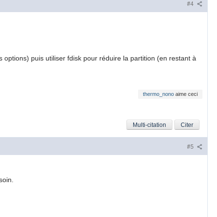
#4
ptions) puis utiliser fdisk pour réduire la partition (en restant à
thermo_nono
aime ceci
Multi-citation
Citer
#5
esoin.