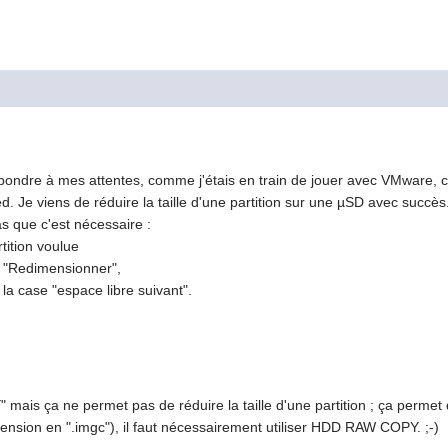
t répondre à mes attentes, comme j'étais en train de jouer avec VMware, 
d. Je viens de réduire la taille d'une partition sur une µSD avec succès
as que c'est nécessaire :
rtition voulue
z "Redimensionner",
 la case "espace libre suivant".
ais ça ne permet pas de réduire la taille d'une partition ; ça permet d
sion en ".imgc"), il faut nécessairement utiliser HDD RAW COPY. ;-)