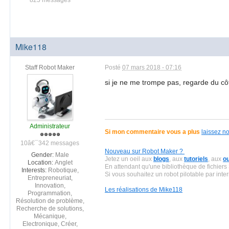
825 messages
Mike118
Staff Robot Maker
Posté
07 mars 2018 - 07:16
si je ne me trompe pas, regarde du 
Administrateur
Si mon commentaire vous a plus
laissez n
10â€¯342 messages
Nouveau sur Robot Maker ?
Gender:
Male
Jetez un oeil aux
blogs
, aux
tutoriels
, aux
o
Location:
Anglet
En attendant qu'une bibliothèque de fichiers
Interests:
Robotique,
Si vous souhaitez un robot pilotable par inter
Entrepreneuriat,
Innovation,
Les réalisations de Mike118
Programmation,
Résolution de problème,
Recherche de solutions,
Mécanique,
Electronique, Créer,