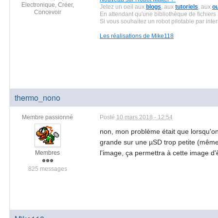
Electronique, Créer,
Jetez un oeil aux
blogs
, aux
tutoriels
, aux
o
Concevoir
En attendant qu'une bibliothèque de fichiers
Si vous souhaitez un robot pilotable par inter
Les réalisations de Mike118
thermo_nono
Membre passionné
Posté
10 mars 2018 - 12:54
non, mon problème était que lorsqu'on a
grande sur une µSD trop petite (même 
l'image, ça permettra à cette image d
Membres
825 messages