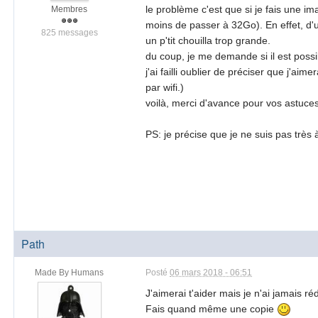
le problème c'est que si je fais une i
Membres
moins de passer à 32Go). En effet, d'u
825 messages
un p'tit chouilla trop grande.
du coup, je me demande si il est possib
j'ai failli oublier de préciser que j'aime
par wifi.)
voilà, merci d'avance pour vos astuce
PS: je précise que je ne suis pas très à
Path
Made By Humans
Posté
06 mars 2018 - 06:51
J'aimerai t'aider mais je n'ai jamais rédu
Fais quand même une copie