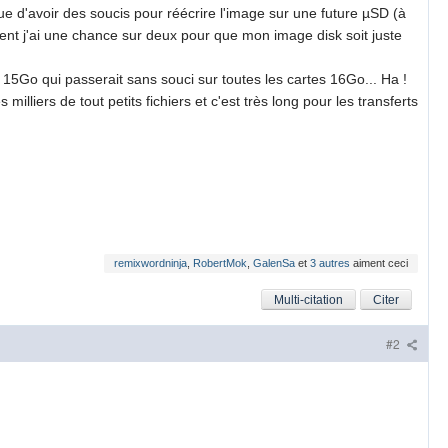
que d'avoir des soucis pour réécrire l'image sur une future µSD (à
ment j'ai une chance sur deux pour que mon image disk soit juste
e 15Go qui passerait sans souci sur toutes les cartes 16Go... Ha !
s milliers de tout petits fichiers et c'est très long pour les transferts
remixwordninja
,
RobertMok
,
GalenSa
et
3 autres
aiment ceci
Multi-citation
Citer
#2