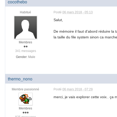
cocothebo
Habitué
Posté
06 mars 2018 - 05:13
Salut,
De mémoire il faut d'abord réduire la t
la taille du file system sinon ca march
Membres
341 messages
Gender:
Male
thermo_nono
Membre passionné
Posté
06 mars 2018 - 07:29
merci, je vais explorer cette voix.. ça
Membres