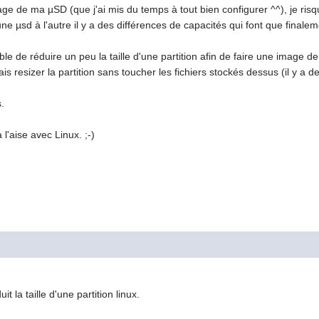
mage de ma µSD (que j'ai mis du temps à tout bien configurer ^^), je ris
ne µsd à l'autre il y a des différences de capacités qui font que finale
le de réduire un peu la taille d'une partition afin de faire une image d
rais resizer la partition sans toucher les fichiers stockés dessus (il y a de
s.
 l'aise avec Linux. ;-)
it la taille d'une partition linux.