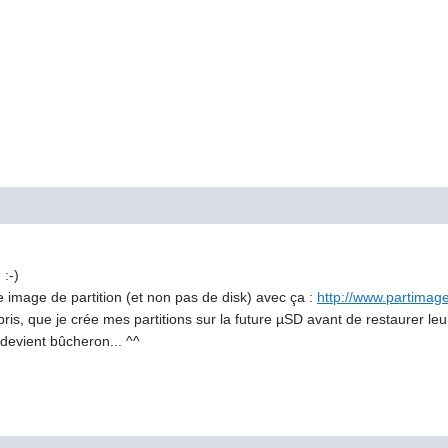
 :-)
e image de partition (et non pas de disk) avec ça :
http://www.partimage
mpris, que je crée mes partitions sur la future µSD avant de restaurer le
 devient bûcheron... ^^