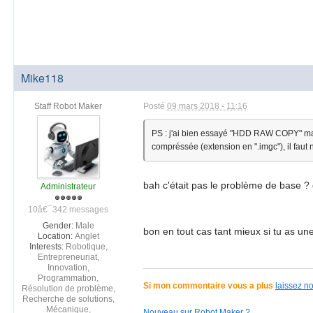
Mike118
Staff Robot Maker
Posté
09 mars 2018 - 11:16
PS : j'ai bien essayé "HDD RAW COPY" mais 
compréssée (extension en ".imgc"), il fau
bah c'était pas le problème de base ?
Administrateur
10â€¯342 messages
Gender:
Male
bon en tout cas tant mieux si tu as une
Location:
Anglet
Interests:
Robotique,
Entrepreneuriat,
Innovation,
Programmation,
Si mon commentaire vous a plus
laissez n
Résolution de problème,
Recherche de solutions,
Mécanique,
Nouveau sur Robot Maker ?