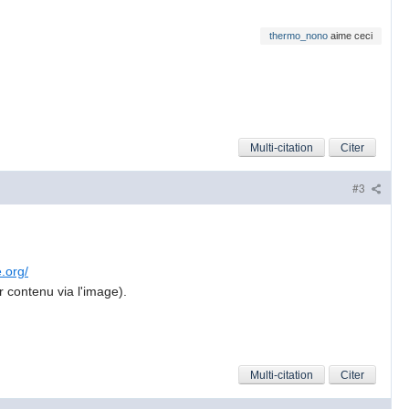
thermo_nono
aime ceci
Multi-citation
Citer
#3
.org/
ur contenu via l'image).
Multi-citation
Citer