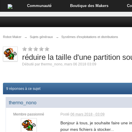
Communauté
Boutique des Makers
Co
Robot Maker
→
Sujets généraux
→
Systèmes d'exploitations et distributions
réduire la taille d'une partition so
Débuté par
thermo_nono
,
mars 06 2018 03:09
9 réponses à ce sujet
thermo_nono
Membre passionné
Posté
06 mars 2018 - 03:09
Bonjour à tous, je souhaite faire une 
pour mes fichiers à stocker...