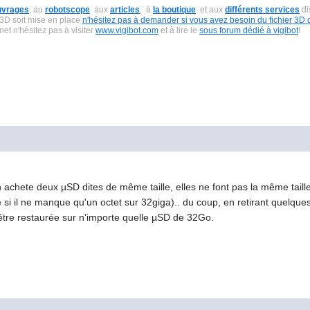
uvrages
, au
robotscope
aux
articles
, à
la boutique
et aux
différents services
di
 3D soit mise en place
n'hésitez pas à demander si vous avez besoin du fichier 3D 
net n'hésitez pas à visiter
www.vigibot.com
et à lire le
sous forum dédié à vigibot
!
chete deux µSD dites de même taille, elles ne font pas la même taille à 
si il ne manque qu'un octet sur 32giga).. du coup, en retirant quelque
'être restaurée sur n'importe quelle µSD de 32Go.