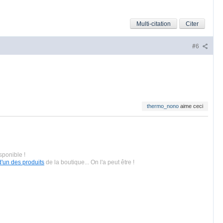
Multi-citation
Citer
#6
thermo_nono
aime ceci
sponible !
d'un des produits
de la boutique... On l'a peut être !