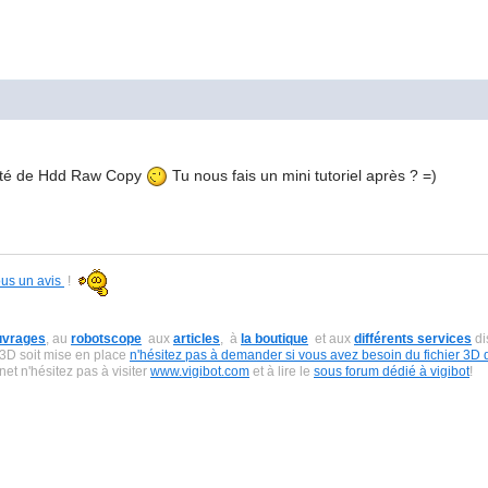
côté de Hdd Raw Copy
Tu nous fais un mini tutoriel après ? =)
ous un avis
!
uvrages
, au
robotscope
aux
articles
, à
la boutique
et aux
différents services
di
 3D soit mise en place
n'hésitez pas à demander si vous avez besoin du fichier 3D 
net n'hésitez pas à visiter
www.vigibot.com
et à lire le
sous forum dédié à vigibot
!