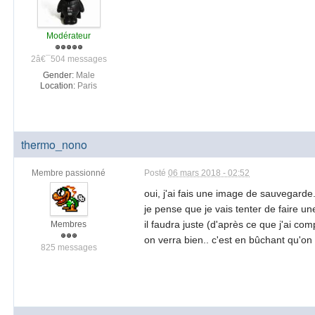
Modérateur
2â€¯504 messages
Gender:
Male
Location:
Paris
thermo_nono
Membre passionné
Posté
06 mars 2018 - 02:52
oui, j'ai fais une image de sauvegarde.
je pense que je vais tenter de faire un
il faudra juste (d'après ce que j'ai co
Membres
on verra bien.. c'est en bûchant qu'on
825 messages