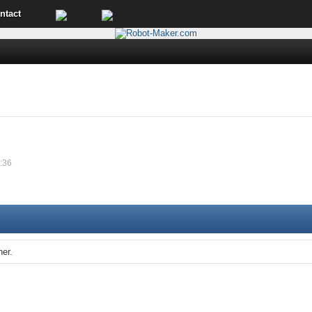
ntact
8:36
her.