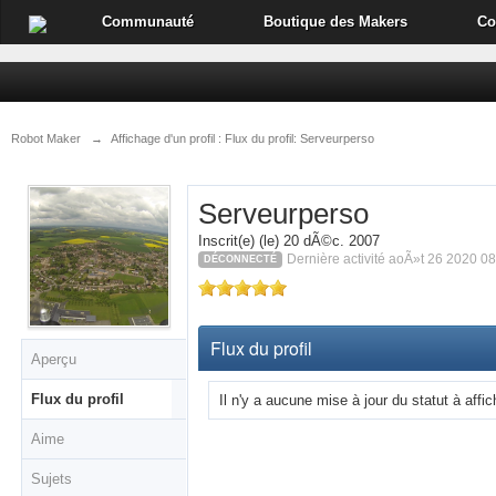
Communauté
Boutique des Makers
Co
Robot Maker
→
Affichage d'un profil : Flux du profil: Serveurperso
Serveurperso
Inscrit(e) (le) 20 dÃ©c. 2007
Dernière activité aoÃ»t 26 2020 0
DÉCONNECTÉ
Flux du profil
Aperçu
Flux du profil
Il n'y a aucune mise à jour du statut à affic
Aime
Sujets